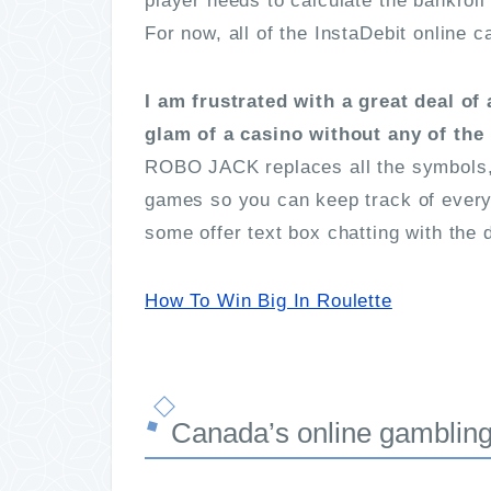
player needs to calculate the bankroll
For now, all of the InstaDebit online 
I am frustrated with a great deal of
glam of a casino without any of th
ROBO JACK replaces all the symbols, 
games so you can keep track of everyt
some offer text box chatting with the 
How To Win Big In Roulette
Canada’s online gambling