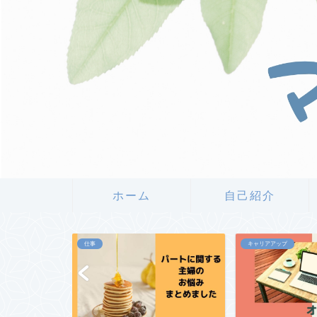
ホーム
自己紹介
仕事
キャリアアップ