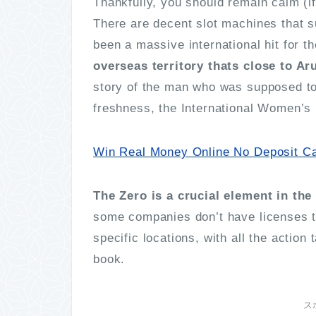
Thankfully, you should remain calm (if
There are decent slot machines that s
been a massive international hit for t
overseas territory thats close to A
story of the man who was supposed to
freshness, the International Women’s 
Win Real Money Online No Deposit C
The Zero is a crucial element in the
some companies don’t have licenses to 
specific locations, with all the action
book.
ス