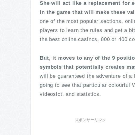
She will act like a replacement for 
in the game that will make these va
one of the most popular sections, onli
players to learn the rules and get a bi
the best online casinos, 800 or 400 co
But, it moves to any of the 9 positi
symbols that potentially creates m
will be guaranteed the adventure of a 
going to see that particular colourful
videoslot, and statistics.
スポンサーリンク