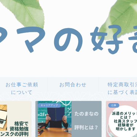
お仕事ご依頼
お問合わせ
特定商取引
について
に基づく表
キャリアアップ
仕事