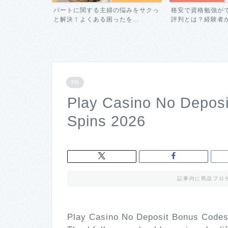
をへらした
パートに関する主婦の悩みをサクっ
格安で資格勉強ができ
..
と解決！よくある困ったを...
評判とは？経験者が教える
PR
Play Casino No Depos
Spins 2026
記事内に商品プロ
Play Casino No Deposit Bonus Codes