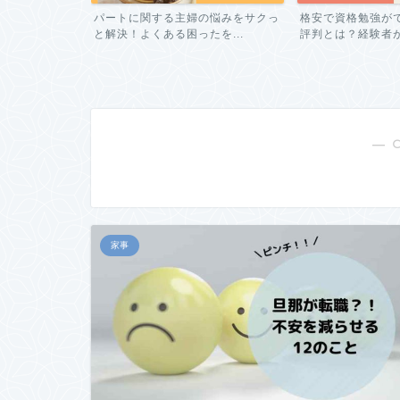
い日をへらした
パートに関する主婦の悩みをサクっ
格安で資格勉強が
対...
と解決！よくある困ったを...
評判とは？経験者が教
― 
家事