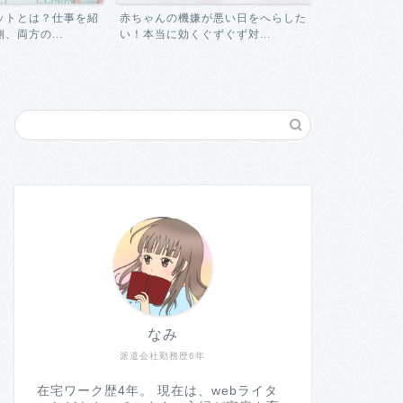
ットとは？仕事を紹
赤ちゃんの機嫌が悪い日をへらした
パートに関す
、両方の...
い！本当に効くぐずぐず対...
と解決！よくあ
なみ
派遣会社勤務歴6年
在宅ワーク歴4年。 現在は、webライタ