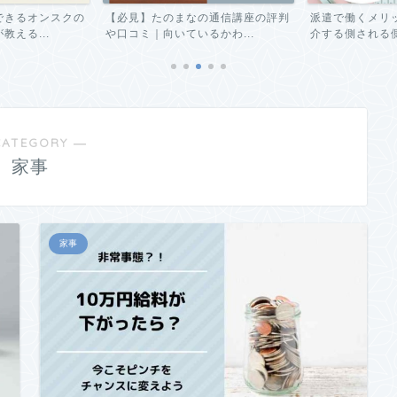
できるオンスクの
【必見】たのまなの通信講座の評判
派遣で働くメリ
える...
や口コミ｜向いているかわ...
介する側される側
CATEGORY ―
家事
家事