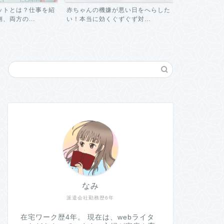
ットとは？仕事を紹
赤ちゃんの機嫌が悪い日をへらした
パートに関す
、両方の...
い！本当に効くぐずぐず対...
と解決！よくあ
なみ
派遣会社勤務歴6年
在宅ワーク歴4年。 現在は、webライタ