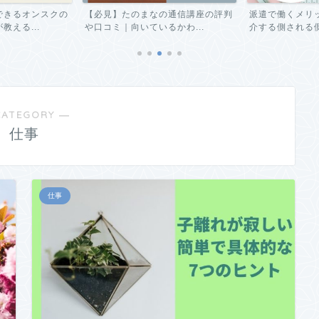
できるオンスクの
【必見】たのまなの通信講座の評判
派遣で働くメリ
える...
や口コミ｜向いているかわ...
介する側される側
CATEGORY ―
仕事
仕事