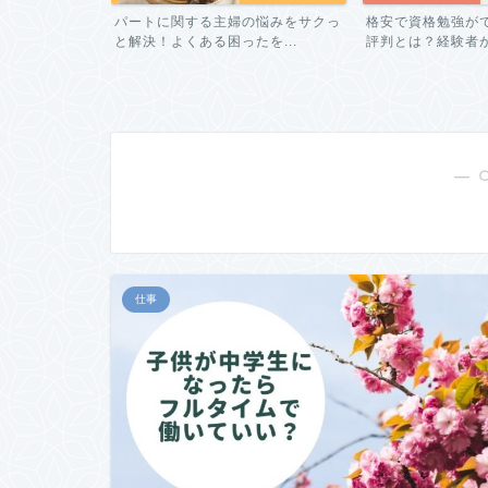
い日をへらした
パートに関する主婦の悩みをサクっ
格安で資格勉強が
対...
と解決！よくある困ったを...
評判とは？経験者が教
― 
仕事