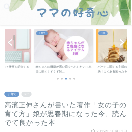
仕事
キャリアアップ
悪い日をへらしたい！本
パートに関する主婦の悩みをサクっと解
格安で資格勉強ができ
..
決！よくある困ったを...
は？経験者が教える...
子育て
PR
高濱正伸さんが書いた著作「女の子の
育て方」娘が思春期になった今、読ん
でて良かった本
2019年10月12日