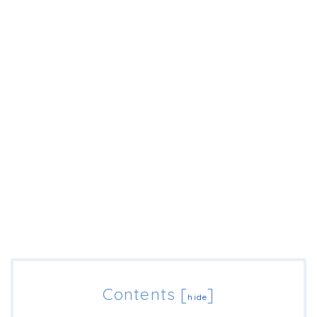
Contents
[
]
hide