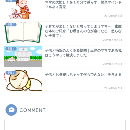
子育て
ママの大忙し！を１０分で減らす 簡単マインド
フルネス育児
2019年5月8日
子育て
子育てが楽しくないと思ってしまうママへ 素敵
な本のご紹介「お母さんの心が楽になる 怒らな
い子育て」
2019年4月22日
子育て
子供と病院のよくある疑問｜三児のママである私
はこうやって解決しました
2019年6月30日
子育て
子供とお昼寝しちゃって何もできない、を考える
2019年5月3日
COMMENT